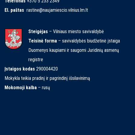
Telefonas
+370 5 233 2349
El. paštas
rastine@naujamiescio.vilnius.lm.lt
Steigėjas
– Vilniaus miesto savivaldybė
Teisinė forma
– savivaldybės biudžetinė įstaiga
Duomenys kaupiami ir saugomi Juridinių asmenų
registre
Įstaigos kodas
290004420
Mokykla teikia pradinį ir pagrindinį išsilavinimą
Mokomoji kalba
– rusų