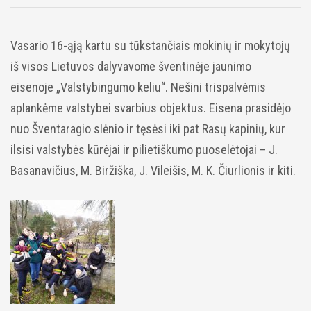
Vasario 16-ąją kartu su tūkstančiais mokinių ir mokytojų
iš visos Lietuvos dalyvavome šventinėje jaunimo
eisenoje „Valstybingumo keliu“. Nešini trispalvėmis
aplankėme valstybei svarbius objektus. Eisena prasidėjo
nuo Šventaragio slėnio ir tęsėsi iki pat Rasų kapinių, kur
ilsisi valstybės kūrėjai ir pilietiškumo puoselėtojai – J.
Basanavičius, M. Biržiška, J. Vileišis, M. K. Čiurlionis ir kiti.