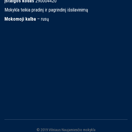
Įstaigos kodas
290004420
Mokykla teikia pradinį ir pagrindinį išsilavinimą
Mokomoji kalba
– rusų
© 2019 Vilniaus Naujamiesčio mokykla