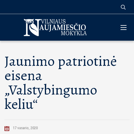
Jaunimo patriotinė
eisena
„Valstybingumo
keliu“
17 vasario, 2020