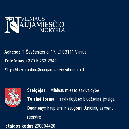
Adresas
T. Ševčenkos g. 17, LT-03111 Vilnius
Telefonas
+370 5 233 2349
El. paštas
rastine@naujamiescio.vilnius.lm.lt
Steigėjas
– Vilniaus miesto savivaldybė
Teisinė forma
– savivaldybės biudžetinė įstaiga
Duomenys kaupiami ir saugomi Juridinių asmenų
registre
Įstaigos kodas
290004420