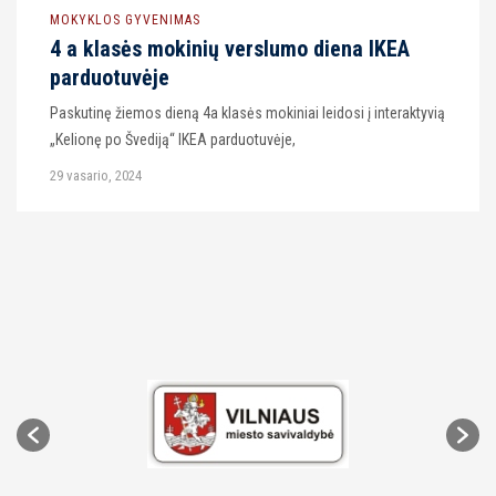
MOKYKLOS GYVENIMAS
4 a klasės mokinių verslumo diena IKEA
parduotuvėje
Paskutinę žiemos dieną 4a klasės mokiniai leidosi į interaktyvią
„Kelionę po Švediją“ IKEA parduotuvėje,
29 vasario, 2024