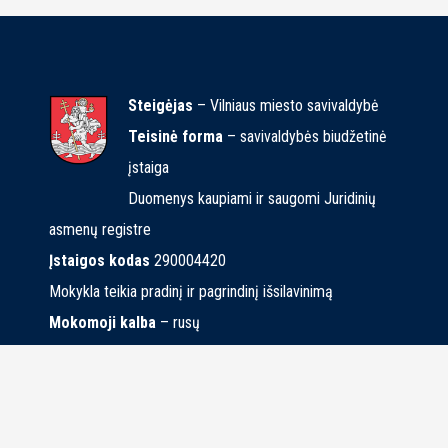
Steigėjas
– Vilniaus miesto savivaldybė
Teisinė forma
– savivaldybės biudžetinė
įstaiga
Duomenys kaupiami ir saugomi Juridinių
asmenų registre
Įstaigos kodas
290004420
Mokykla teikia pradinį ir pagrindinį išsilavinimą
Mokomoji kalba
– rusų
© 2019 Vilniaus Naujamiesčio mokykla