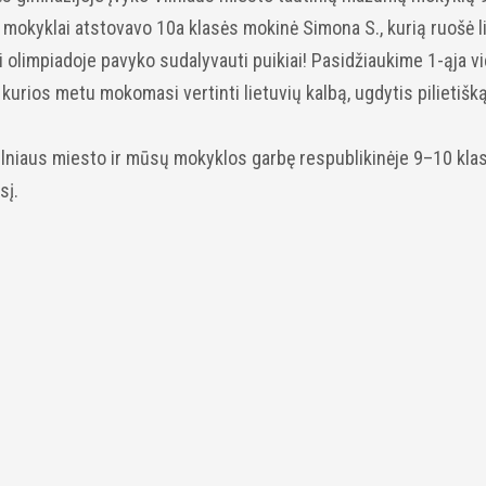
 mokyklai atstovavo 10a klasės mokinė Simona S., kurią ruošė l
i olimpiadoje pavyko sudalyvauti puikiai! Pasidžiaukime 1-ąja vi
, kurios metu mokomasi vertinti lietuvių kalbą, ugdytis pilietišk
ilniaus miesto ir mūsų mokyklos garbę respublikinėje 9–10 kla
sį.