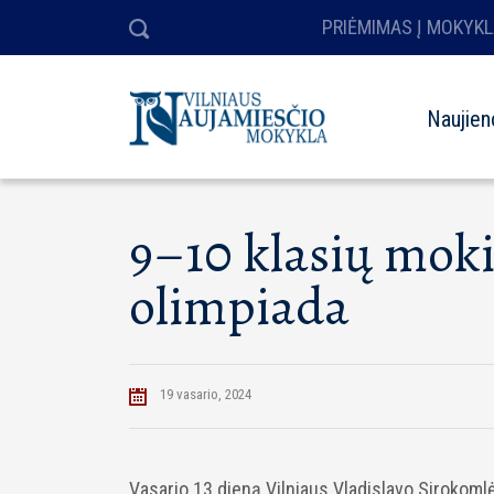
PRIĖMIMAS Į MOKYKL
Naujien
9–10 klasių moki
olimpiada
19 vasario, 2024
Vasario 13 dieną Vilniaus Vladislavo Sirokoml