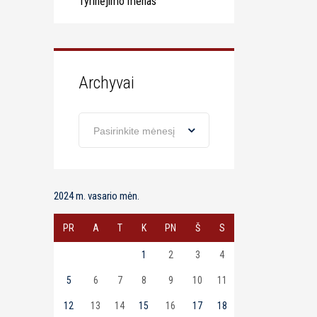
Tyrinėjimo menas
Archyvai
Archyvai
Pasirinkite mėnesį
2024 m. vasario mėn.
PR
A
T
K
PN
Š
S
1
2
3
4
5
6
7
8
9
10
11
12
13
14
15
16
17
18