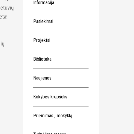
Informacija
ietuvių
eta!
Pasiekimai
ą
Projektai
sių
Biblioteka
Naujienos
Kokybės krepšelis
Priėmimas į mokyklą