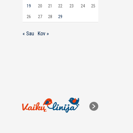
19
20
21
22
23
24
25
26
27
28
29
« Sau
Kov »