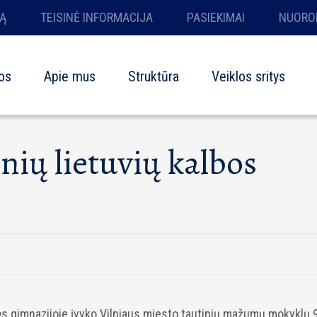
Ą
TEISINĖ INFORMACIJA
PASIEKIMAI
NUORO
os
Apie mus
Struktūra
Veiklos sritys
nių lietuvių kalbos
ės gimnazijoje įvyko Vilniaus miesto tautinių mažumų mokyklų