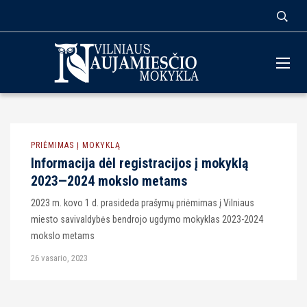
PRIĖMIMAS Į MOKYKLĄ
Informacija dėl registracijos į mokyklą
2023—2024 mokslo metams
2023 m. kovo 1 d. prasideda prašymų priėmimas į Vilniaus
miesto savivaldybės bendrojo ugdymo mokyklas 2023-2024
mokslo metams
26 vasario, 2023