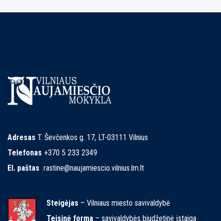
Adresas
T. Ševčenkos g. 17, LT-03111 Vilnius
Telefonas
+370 5 233 2349
El. paštas
rastine@naujamiescio.vilnius.lm.lt
Steigėjas
– Vilniaus miesto savivaldybė
Teisinė forma
– savivaldybės biudžetinė įstaiga