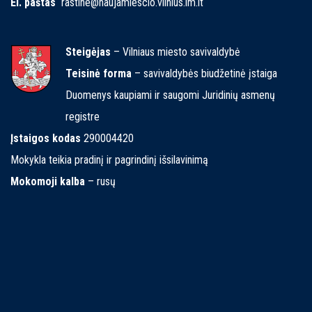
El. paštas
rastine@naujamiescio.vilnius.lm.lt
Steigėjas
– Vilniaus miesto savivaldybė
Teisinė forma
– savivaldybės biudžetinė įstaiga
Duomenys kaupiami ir saugomi Juridinių asmenų
registre
Įstaigos kodas
290004420
Mokykla teikia pradinį ir pagrindinį išsilavinimą
Mokomoji kalba
– rusų