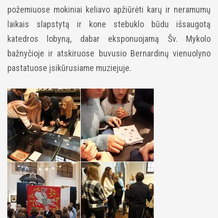
požemiuose mokiniai keliavo apžiūrėti karų ir neramumų
laikais slapstytą ir kone stebuklo būdu išsaugotą
katedros lobyną, dabar eksponuojamą Šv. Mykolo
bažnyčioje ir atskiruose buvusio Bernardinų vienuolyno
pastatuose įsikūrusiame muziejuje.