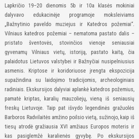
Lapkričio 19–20 dienomis 5b ir 10a klasės mokiniai
dalyvavo edukacinėje programoje moksleiviams
„Bažnytinio paveldo muziejus ir Katedros požemiai“.
Vilniaus katedros požemiai – nematoma pastato dalis –
pristato šventovės, stovinčios vienoje seniausiai
gyvenamų Vilniaus vietų, istoriją, pastato kaitą, čia
palaidotus Lietuvos valstybei ir Bažnyčiai nusipelniusius
asmenis. Kriptose ir koridoriuose įrengta ekspozicija
supažindina su laidojimo tradicijomis, archeologiniais
radiniais. Ekskursijos dalyviai aplankė katedros požemius,
pamatė kriptas, karalių mauzoliejų, vieną iš seniausių
freskų Lietuvoje. Taip pat išvydo legendinės gražuolės
Barboros Radvilaitės amžino poilsio vietą, sužinojo, kaip iš
tiesų atrodė gražiausia XVI amžiaus Europos moteris ir
kas pasiglemžė karalienės gyvybę. Po ekskursijos