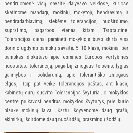
bendruomenė visą savaitę dalyvavo veiklose, kuriose
skatinome mandagų mokinių, mokytojų bendravimą ir
bendradarbiavimą, siekėme tolerancijos, nuoširdumo,
supratimo, pagarbos vienas kitam. Tarptautinei
Tolerancijos dienai paminėti mokykloje buvo skirta visa
dorinio ugdymo pamokų savaitė. 5–10 klasių mokiniai per
pamokas diskutavo apie esmines Europos vertybines
nuostatas: toleranciją, pagarbą žmogaus teisėms, lygias
galimybes ir solidarumą, apie tolerantiško žmogaus
elgesį. Taip pat veikė Tolerancijos paštas, ant klasių
kabinetų durų sušvito Tolerancijos švyturiai, o mokyklos
centre puikavosi bendras mokyklos švyturys, prie kurio
plaukė mokinių laivai.
Kartu išgyvenome daug gražių
akimirkų, išgirdome daug nuoširdžių, prasmingų žodžių.