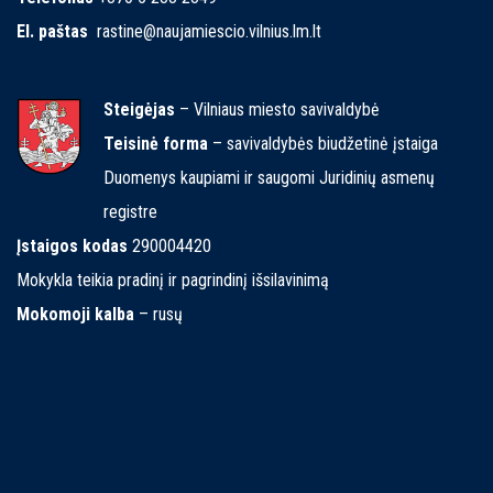
El. paštas
rastine@naujamiescio.vilnius.lm.lt
Steigėjas
– Vilniaus miesto savivaldybė
Teisinė forma
– savivaldybės biudžetinė įstaiga
Duomenys kaupiami ir saugomi Juridinių asmenų
registre
Įstaigos kodas
290004420
Mokykla teikia pradinį ir pagrindinį išsilavinimą
Mokomoji kalba
– rusų