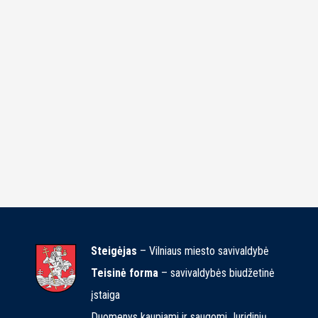
Steigėjas
– Vilniaus miesto savivaldybė
Teisinė forma
– savivaldybės biudžetinė
įstaiga
Duomenys kaupiami ir saugomi Juridinių