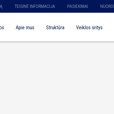
Ą
TEISINĖ INFORMACIJA
PASIEKIMAI
NUORO
os
Apie mus
Struktūra
Veiklos sritys