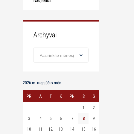
Naujienos
Archyvai
Archyvai
Pasirinkite mėnesį
2026 m. rugpjūčio mėn.
PR
A
T
K
PN
Š
S
1
2
3
4
5
6
7
8
9
10
11
12
13
14
15
16