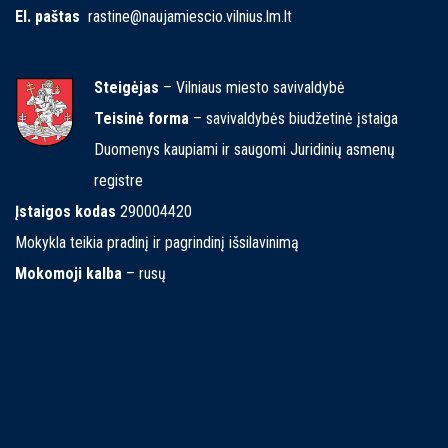
El. paštas
rastine@naujamiescio.vilnius.lm.lt
Steigėjas
– Vilniaus miesto savivaldybė
Teisinė forma
– savivaldybės biudžetinė įstaiga
Duomenys kaupiami ir saugomi Juridinių asmenų
registre
Įstaigos kodas
290004420
Mokykla teikia pradinį ir pagrindinį išsilavinimą
Mokomoji kalba
– rusų