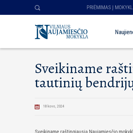
PRIĖMIMAS Į MOKYKL
Naujien
Sveikiname rašti
tautinių bendri
18 kovo, 2024
Sveikiname raštingiausią Naujamiesčio mokyklo