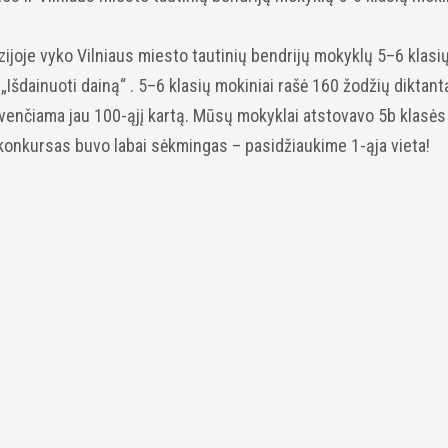
zijoje vyko Vilniaus miesto tautinių bendrijų mokyklų 5–6 klasi
Išdainuoti dainą“ . 5–6 klasių mokiniai rašė 160 žodžių diktant
švenčiama jau 100-ąjį kartą. Mūsų mokyklai atstovavo 5b klasės
 konkursas buvo labai sėkmingas – pasidžiaukime 1-ąja vieta!