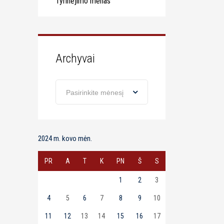
Tyrinėjimo menas
Archyvai
Archyvai
Pasirinkite mėnesį
2024 m. kovo mėn.
PR
A
T
K
PN
Š
S
1
2
3
4
5
6
7
8
9
10
11
12
13
14
15
16
17