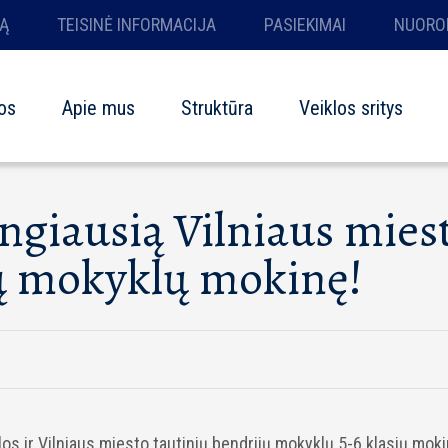
Ą
TEISINĖ INFORMACIJA
PASIEKIMAI
NUORO
os
Apie mus
Struktūra
Veiklos sritys
ngiausią Vilniaus mies
jų mokyklų mokinę!
s ir Vilniaus miesto tautinių bendrijų mokyklų 5-6 klasių moki