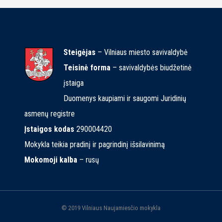
Steigėjas
– Vilniaus miesto savivaldybė
Teisinė forma
– savivaldybės biudžetinė
įstaiga
Duomenys kaupiami ir saugomi Juridinių
asmenų registre
Įstaigos kodas
290004420
Mokykla teikia pradinį ir pagrindinį išsilavinimą
Mokomoji kalba
– rusų
© 2019 Vilniaus Naujamiesčio mokykla