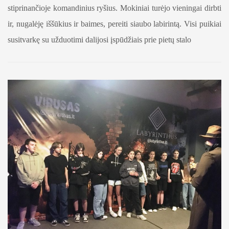
stiprinančioje komandinius ryšius. Mokiniai turėjo vieningai dirbti
ir, nugalėję iššūkius ir baimes, pereiti siaubo labirintą. Visi puikiai
susitvarkę su užduotimi dalijosi įspūdžiais prie pietų stalo