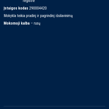
registre
Įstaigos kodas
290004420
Mokykla teikia pradinį ir pagrindinį išsilavinimą
Mokomoji kalba
– rusų