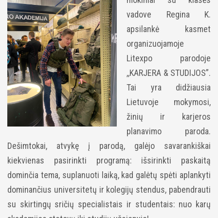
vadove Regina K.
apsilankė kasmet
organizuojamoje
Litexpo parodoje
,,KARJERA & STUDIJOS”.
Tai yra didžiausia
Lietuvoje mokymosi,
žinių ir karjeros
planavimo paroda.
Dešimtokai, atvykę į parodą, galėjo savarankiškai
kiekvienas pasirinkti programą: išsirinkti paskaitą
dominčia tema, suplanuoti laiką, kad galėtų spėti aplankyti
dominančius universitetų ir kolegijų stendus, pabendrauti
su skirtingų sričių specialistais ir studentais: nuo karų