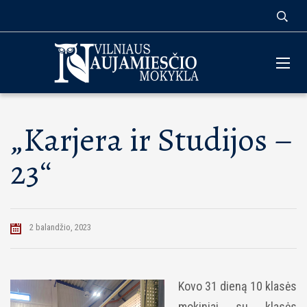
„Karjera ir Studijos –
23“
2 balandžio, 2023
Kovo 31 dieną 10 klasės
mokiniai su klasės