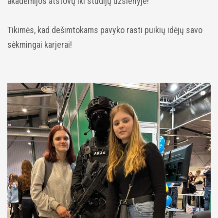
akademijos atstovų iki studijų užsienyje!
Tikimės, kad dešimtokams pavyko rasti puikių idėjų savo
sėkmingai karjerai!