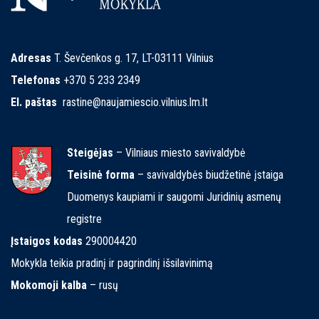
Adresas
T. Ševčenkos g. 17, LT-03111 Vilnius
Telefonas
+370 5 233 2349
El. paštas
rastine@naujamiescio.vilnius.lm.lt
Steigėjas
– Vilniaus miesto savivaldybė
Teisinė forma
– savivaldybės biudžetinė įstaiga
Duomenys kaupiami ir saugomi Juridinių asmenų
registre
Įstaigos kodas
290004420
Mokykla teikia pradinį ir pagrindinį išsilavinimą
Mokomoji kalba
– rusų