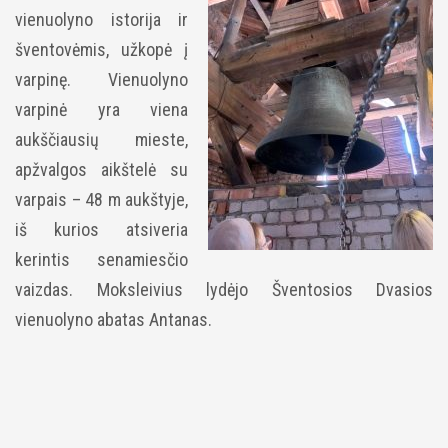
vienuolyno istorija ir
šventovėmis, užkopė į
varpinę. Vienuolyno
varpinė yra viena
aukščiausių mieste,
apžvalgos aikštelė su
varpais – 48 m aukštyje,
iš kurios atsiveria
kerintis senamiesčio
vaizdas. Moksleivius lydėjo Šventosios Dvasios
vienuolyno abatas Antanas.