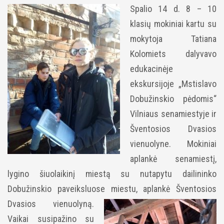
Spalio 14 d. 8 – 10
klasių mokiniai kartu su
mokytoja Tatiana
Kolomiets dalyvavo
edukacinėje
ekskursijoje „Mstislavo
Dobužinskio pėdomis“
Vilniaus senamiestyje ir
Šventosios Dvasios
vienuolyne.
Mokiniai
aplankė senamiestį,
lygino šiuolaikinį miestą su nutapytu dailininko
Dobužinskio paveiksluose miestu, aplankė Šventosios
Dvasios vienuolyną.
Vaikai susipažino su