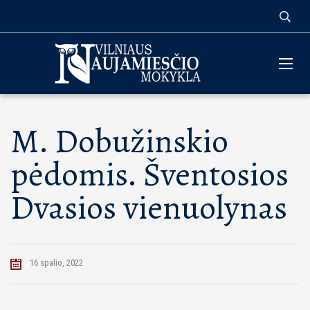
M. Dobužinskio
pėdomis. Šventosios
Dvasios vienuolynas
16 spalio, 2022