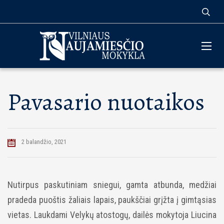
Pavasario nuotaikos
2 balandžio, 2021
Nutirpus paskutiniam sniegui, gamta atbunda, medžiai
pradeda puoštis žaliais lapais, paukščiai grįžta į gimtąsias
vietas. Laukdami Velykų atostogų, dailės mokytoja Liucina