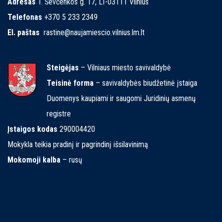
Adresas
T. Ševčenkos g. 17, LT-03111 Vilnius
Telefonas
+370 5 233 2349
El. paštas
rastine@naujamiescio.vilnius.lm.lt
Steigėjas
– Vilniaus miesto savivaldybė
Teisinė forma
– savivaldybės biudžetinė įstaiga
Duomenys kaupiami ir saugomi Juridinių asmenų
registre
Įstaigos kodas
290004420
Mokykla teikia pradinį ir pagrindinį išsilavinimą
Mokomoji kalba
– rusų