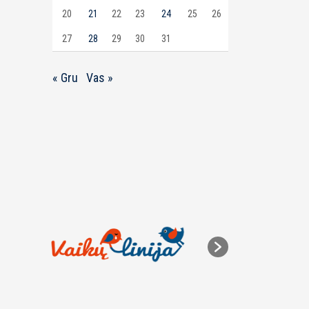
20
21
22
23
24
25
26
27
28
29
30
31
« Gru
Vas »