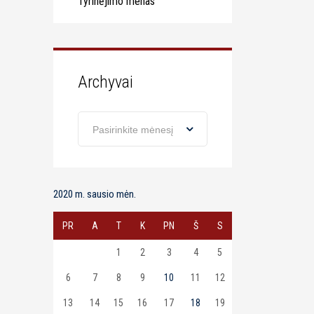
Tyrinėjimo menas
Archyvai
Archyvai
Pasirinkite mėnesį
2020 m. sausio mėn.
PR
A
T
K
PN
Š
S
1
2
3
4
5
6
7
8
9
10
11
12
13
14
15
16
17
18
19