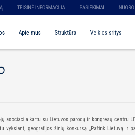
Ą
TEISINĖ INFORMACIJA
PASIEKIMAI
NUORO
os
Apie mus
Struktūra
Veiklos sritys
0
jų asociacija kartu su Lietuvos parodų ir kongresų centru 
 vyksiantį geografijos žinių konkursą „Pažink Lietuvą ir pa