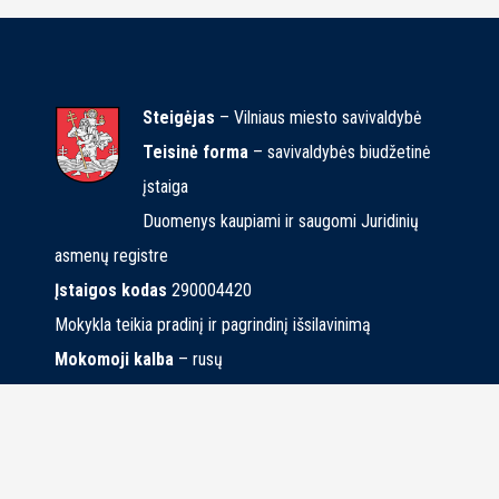
Steigėjas
– Vilniaus miesto savivaldybė
Teisinė forma
– savivaldybės biudžetinė
įstaiga
Duomenys kaupiami ir saugomi Juridinių
asmenų registre
Įstaigos kodas
290004420
Mokykla teikia pradinį ir pagrindinį išsilavinimą
Mokomoji kalba
– rusų
© 2019 Vilniaus Naujamiesčio mokykla