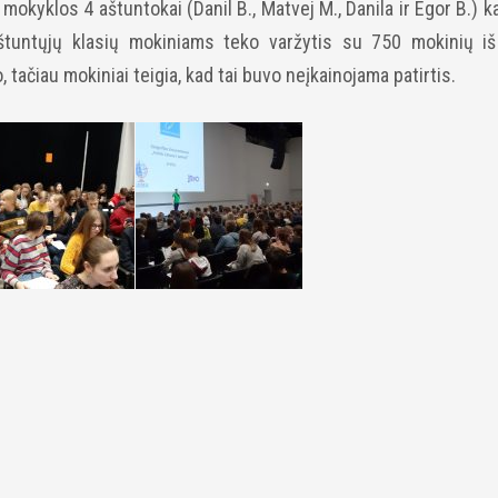
kyklos 4 aštuntokai (Danil B., Matvej M., Danila ir Egor B.) k
štuntųjų klasių mokiniams teko varžytis su 750 mokinių iš
 tačiau mokiniai teigia, kad tai buvo neįkainojama patirtis.