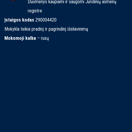
Duomenys kaupiami ir saugomi Juridinių asmenų
registre
Įstaigos kodas
290004420
Mokykla teikia pradinį ir pagrindinį išsilavinimą
Mokomoji kalba
– rusų