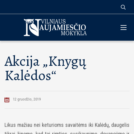
Akcija „Knygų
Kalėdos“
12 gruodžio, 2019
Likus mažiau nei keturioms savaitėms iki Kalėdų, daugelis
tikrai žinome, kad tai rimties, susikaupimo, dovanojimo ir