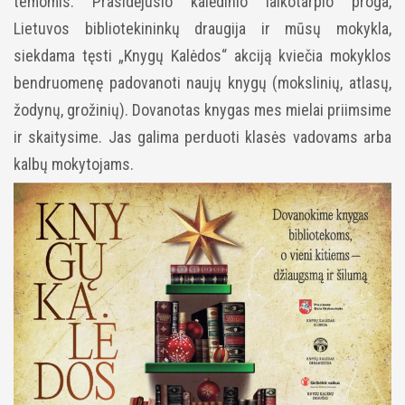
temomis.
Prasidėjusio kalėdinio laikotarpio proga,
Lietuvos bibliotekininkų draugija ir mūsų mokykla,
siekdama tęsti „Knygų Kalėdos“ akciją kviečia mokyklos
bendruomenę padovanoti naujų knygų (mokslinių, atlasų,
žodynų, grožinių). Dovanotas knygas mes mielai priimsime
ir skaitysime. Jas galima perduoti klasės vadovams arba
kalbų mokytojams.