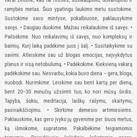
ramybės metas. Šiuo ypatingu laukimo metu sustokime.
Sustokime savo mintyse, pokalbiuose, paklausykime
savęs.
• Daugiau duokime. Mažiau reikalaukime iš savęs.
•
Pailsėkime. Nuo reikalavimų iš savęs, nuo kompleksų ir
baimių. Kurį laiką padėkime juos į šalį.
• Susitaikykime su
savimi. Atleiskime sau už blogas emocijas, neįvykdytus
planus ir visą netobulumą.
• Padėkokime. Kiekvieną vakarą
padėkokime sau. Nesvarbu, kokia buvo diena – gera, bloga,
nuobodi. Nurimkime. Leiskime sau bent kartą per dieną,
bent 20–30 minučių užsiimti tuo, ko nori mūsų širdis.
Tapyba, šokiu, meditacija, laiškų rašymu, skaitymu,
pasivaikščiojimu.
• Skirkime dėmesio artimiesiems.
Paklauskime, kas gero įvyko jų gyvenime per šiuos metus,
ką išmokome, supratome. Pakalbėkime teigiamomis